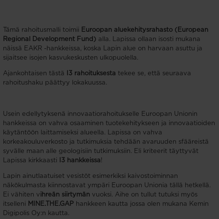
Tämä rahoitusmalli toimii
Euroopan aluekehitysrahasto (European
Regional Development Fund)
alla. Lapissa ollaan isosti mukana
näissä EAKR -hankkeissa, koska Lapin alue on harvaan asuttu ja
sijaitsee isojen kasvukeskusten ulkopuolella.
Ajankohtaisen tästä
I3 rahoituksesta
tekee se, että seuraava
rahoitushaku päättyy lokakuussa.
Usein edellytyksenä innovaatiorahoitukselle Euroopan Unionin
hankkeissa on vahva osaaminen tuotekehitykseen ja innovaatioiden
käytäntöön laittamiseksi alueella. Lapissa on vahva
korkeakouluverkosto ja tutkimuksia tehdään avaruuden sfääreistä
syvälle maan alle geologisiin tutkimuksiin. Eli kriteerit täyttyvät
Lapissa kirkkaasti
I3 hankkeissa
!
Lapin ainutlaatuiset vesistöt esimerkiksi kaivostoiminnan
näkökulmasta kiinnostavat ympäri Euroopan Unionia tällä hetkellä.
Ei vähiten v
ihreän siirtymän
vuoksi. Aihe on tullut tutuksi myös
itselleni
MINE.THE.GAP
hankkeen kautta jossa olen mukana Kemin
Digipolis Oy:n kautta.