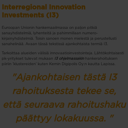
Interregional Innovation
Investments (I3)
Euroopan Unionin hankemaailmassa on paljon pitkiä
sanayhdistelmiä, lyhenteitä ja pahimmillaan numero-
kirjainyhdistelmiä. Toisin sanoen monen mielestä ja perustellusti
sanahelinää. Avaan tässä tekstissä ajankohtaista termiä I3.
Tarkoittaa alueiden välisiä innovaatioinvestointeja. Lähtökohtaisesti
pk-yritykset tulevat mukaan
I3 ohjelmassakin
hankerahoituksen
piiriin ’klustereiden’ kuten Kemin Digipolis Oy:n kautta Lapissa.
"Ajankohtaisen tästä I3
rahoituksesta tekee se,
että seuraava rahoitushaku
päättyy lokakuussa. "