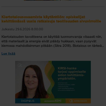
Kiertotalousosaamista käytäntöön: opiskelijat
kehittämässä uusia ratkaisuja teollisuuden sivuvirroille
Julkaistu 29.6.2026 8.00.00
Kiertotalouden tavoitteena on käyttää luonnonvaroja viisaasti niin,
että materiaalit ja energia eivät päädy hukkaan, vaan pysyvät
kierrossa mahdollisimman pitkään (Sitra 2018). Biotalous on tärkeä...
Lue lisää