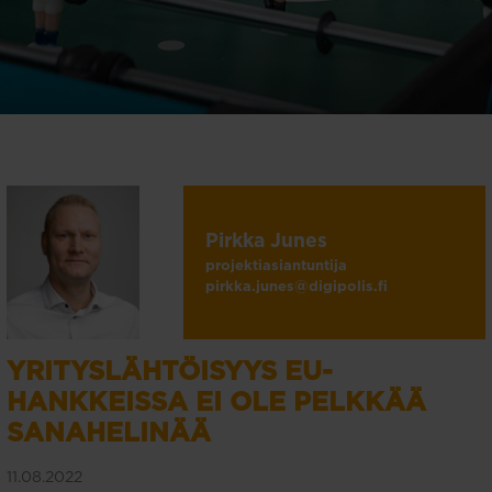
Pirkka Junes
projektiasiantuntija
pirkka.junes@digipolis.fi
YRITYSLÄHTÖISYYS EU-
HANKKEISSA EI OLE PELKKÄÄ
SANAHELINÄÄ
11.08.2022