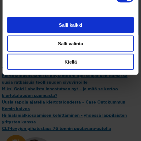
Salli kaikki
Salli valinta
Kiellä
Teekkari kesäharjoittelussa
Kiertotalousosaamista käytäntöön: opiskelijat kehittämässä
uusia ratkaisuja teollisuuden sivuvirroille
Miksi Gold Labelista innostutaan nyt – ja mitä se kertoo
kiertotalouden suunnasta?
Uusia tapoja ajatella kiertotaloudesta – Case Outokummun
Kemin kaivos
Hiilijalanjälkiosaamisen kehittäminen - yhdessä lappilaisten
yritysten kanssa
CLT-levyjen pihatestaus 76 tonnin puutavara-autolla