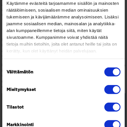
Käytämme evästeitä tarjoamamme sisällön ja mainosten
alueeseen verrattuna mikroskooppisen vähän ja siksi kaikki resurssit
räätälöimiseen, sosiaalisen median ominaisuuksien
on hyvä lyödä yhteen ja tarkastella isoa kuvaa yhdessä Euroopan
Unionin hankkeisiin liittyen.
tukemiseen ja kävijämäärämme analysoimiseen. Lisäksi
jaamme sosiaalisen median, mainosalan ja analytiikka-
Lapin menestys on sydämen asia
alan kumppaneillemme tietoja siitä, miten käytät
sivustoamme. Kumppanimme voivat yhdistää näitä
Meillä kaikilla hanketoimijoilla, Lapin yrityksillä ja jokaisella
tietoja muihin tietoihin, joita olet antanut heille tai joita on
lappilaisella on tunnetusti Lappi sydämessä. Viemme upean Lapin
kerätty, kun olet käyttänyt heidän palvelujaan.
alueen Euroopan Unionin sydämeen onnistuneen hanketoiminnan
siivin!
Lapin alueella on valtavat mahdollisuudet hyötyä Euroopan Unionin
Suostumuksen
rahoitusohjelmista. Rahoitusohjelmien tulokset näkyvät parhaissa
Välttämätön
valinta
tapauksissa lappilaisten pk-yrityksen menestyksessä. Viime kädessä
rahoitusohjelmat siis auttavat Lappia kasvamaan entistäkin
elinvoimaisemmaksi alueeksi.
Mieltymykset
Tilastot
Markkinointi