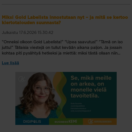
Miksi Gold Labelista innostutaan nyt – ja mitä se kertoo
kiertotalouden suunnasta?
Julkaistu 17.6.2026 15.30.42
“Onneksi olkoon Gold Labelista!”
“Upea saavutus!”
“Tämä on iso
juttu!”
Tällaisia viestejä on tullut kevään aikana paljon.
Ja jossain
kohtaa piti pysähtyä hetkeksi ja miettiä:
miksi tästä ollaan niin...
Lue lisää