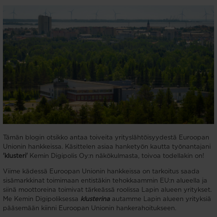
Tämän blogin otsikko antaa toiveita yrityslähtöisyydestä Euroopan
Unionin hankkeissa. Käsittelen asiaa hanketyön kautta työnantajani
'klusteri'
Kemin Digipolis Oy:n näkökulmasta, toivoa todellakin on!
Viime kädessä Euroopan Unionin hankkeissa on tarkoitus saada
sisämarkkinat toimimaan entistäkin tehokkaammin EU:n alueella ja
siinä moottoreina toimivat tärkeäss
ä roolissa
Lapin alueen yritykset.
Me Kemin Digipoliksessa
klusterina
autamme Lapin alueen yrityksiä
p
ääsemään kiinni Euroopan Unionin hankerahoitukseen.