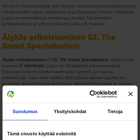
On hyvin todennäköistä, että liittyen vesiasioihin kaivosteollisuuden
näkökulmasta tullaan näkemään isoja Euroopan Unionin hankkeita.
Lappi on mahdollisissa hankkeissa ainakin ’klustereiden’
korkeakoulujen ja yritysten kautta vahvasti mukana.
Älykäs erikoistuminen S3, The
Smart Specialisation
Älykäs erikoistuminen
eli
S3
, The Smart Specialisation
, ohjaa isossa
kuvassa
I3 rahoitusta
. Lappi on Älykkääss
ä erikoistumisessa
Euroopan Unionin hankemaailmassa tunnettu ja osaava
edelläkävijä. Jopa siinä määrin, että syksyn aikana Lapista on
pyydetty asiantuntijoita kertomaan aiheesta
Portugalia ja Saksaa
myöten!
Yhteistyön merkitys Lapissa hanketoimijoiden välillä on elinehto.
Esimerkiksi
klustereiden
, jota edustaa Kemin Digipolis Oy,
Suostumus
Yksityiskohdat
Tietoja
korkeakoulujen, tutkimuslaitosten, Lapin kuntien, yksittäisten
hankkeiden kuten Elinvoimaa ja älykästä toimintaa Itä-ja Pohjois-
Lappiin, Lapin liiton, Lapin kauppakamarin, yritysten ja monien
muiden välillä on jo hyvin toimivaa.
Tämä sivusto käyttää evästeitä
Meitä hanketoimijoita on mihin tahansa Euroopan Unionin