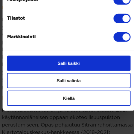
Mitä hyötyä ekoteollisuuspuistosta?
Tilastot
Ekoteollisuuspuistot tuottavat siihen kuuluville
yrityksille lisäarvoa yhteistyön kautta. Merkittäviä
säästöjä voi tulla esimerkiksi raaka-aine, energia-
Markkinointi
jätehuolto-, tuotanto- ja logistiikkakustannuksissa.
Lisäksi yritysten verkostossa syntyy huomattavia
kustannussäästöjä yhteishankintojen kautta.
Salli kaikki
Ekoteollisuuspuiston yritykset rakentavat myös
yhteisiä tutkimus- ja kehityshankkeita ja tekevät
yhteistyötä korkeakoulujen kanssa. Suomessa toimii
Salli valinta
parikymmentä suurempaa ekoteollisuuspuistoa.
Kiellä
Miten perustaa ekoteollisuuspuisto?
Kiertotalouskeskus on julkaissut tammikuussa 2021
käytännönläheisen oppaan ekoteollisuuspuiston
perustamiseen. Opas pohjautuu Sitran rahoittamassa
Kiertotalouskeskus-hankkeessa (2018-2021)