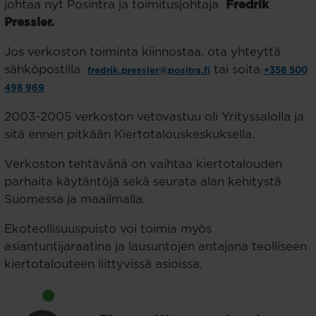
johtaa nyt Posintra ja toimitusjohtaja
Fredrik
Pressler.
Jos verkoston toiminta kiinnostaa, ota yhteyttä
sähköpostilla
tai soita
fredrik.pressler@positra.fi
+358 500
498 969
2003-2005 verkoston vetovastuu oli Yrityssalolla ja
sitä ennen pitkään Kiertotalouskeskuksella.
Verkoston tehtävänä on vaihtaa kiertotalouden
parhaita käytäntöjä sekä seurata alan kehitystä
Suomessa ja maailmalla.
Ekoteollisuuspuisto voi toimia myös
asiantuntijaraatina ja lausuntojen antajana teolliseen
kiertotalouteen liittyvissä asioissa.