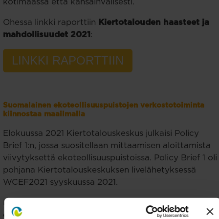
kotimaassa että kansainvälisesti.
Ohessa linkki raporttiin
Kiertotalouden haasteet ja
mahdollisuudet 2021
:
LINKKI RAPORTTIIN
Suomalainen ekoteollisuuspuistojen verkostotoiminta
kiinnostaa maailmalla
Elokuussa 2021 Kiertotalouskeskus julkaisi Policy
Brief 1:n, jossa suositellaan mittaamisen aloittamista
viivytyksettä ekoteollisuuspuistoissa. Policy Brief 1 oli
pohjana Kiertotalouskeskuksen livelähetyksessä
WCEF2021 syyskuussa 2021.
Livesessio keräsi osallistujia eri puolilta maailmaa ja
ekoteollisuuspuistojen verkoston avoin yhteistyömalli