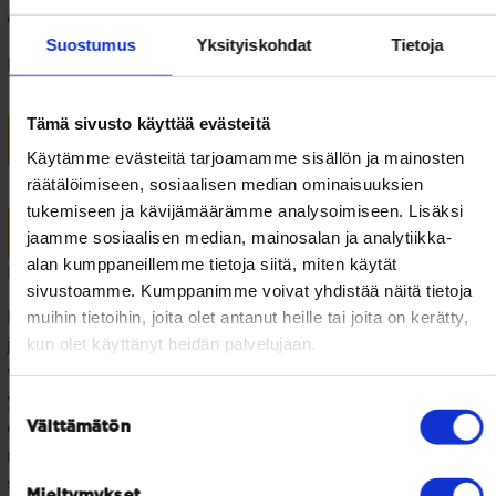
on herättänyt kansainvälistä kiinnostusta.
Suostumus
Yksityiskohdat
Tietoja
Policy Briefit löytyvät alla olevien linkkien kautta.
Tämä sivusto käyttää evästeitä
POLICY BRIEF 1
Käytämme evästeitä tarjoamamme sisällön ja mainosten
räätälöimiseen, sosiaalisen median ominaisuuksien
tukemiseen ja kävijämäärämme analysoimiseen. Lisäksi
POLICY BRIEF 2
jaamme sosiaalisen median, mainosalan ja analytiikka-
alan kumppaneillemme tietoja siitä, miten käytät
Mikä ekoteollisuuspuisto on?
sivustoamme. Kumppanimme voivat yhdistää näitä tietoja
Ekoteollisuuspuisto on maantieteellisesti rajattu alue,
muihin tietoihin, joita olet antanut heille tai joita on kerätty,
kun olet käyttänyt heidän palvelujaan.
jossa materiaalit, energia ja tieto kiertävät yritysten
välillä. Se tähtää kannattavaan liiketoimintaan
ympäristöarvot huomioiden. Ihannetilanteessa
Suostumuksen
ekoteollisuuspuiston sisällä toiselle tarpeeton
Välttämätön
valinta
materiaali päätyy toisen raaka-aineeksi, joka
synnyttää yritysten välille teollisen symbioosin.
Mieltymykset