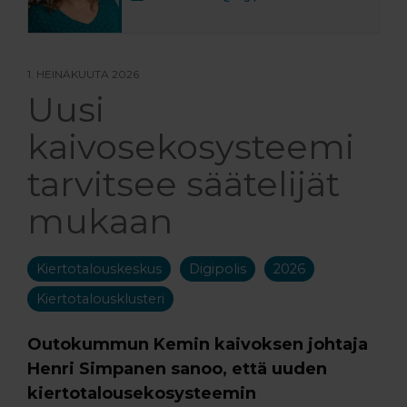
1. HEINÄKUUTA 2026
Uusi
kaivosekosysteemi
tarvitsee säätelijät
mukaan
Kiertotalouskeskus
Digipolis
2026
Kiertotalousklusteri
Outokummun Kemin kaivoksen johtaja
Henri Simpanen sanoo, että uuden
kiertotalousekosysteemin