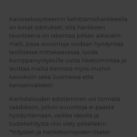
Kaivosekosysteemin kehittämishankkeella
on kovat odotukset, sillä hankkeen
tavoitteena on rakentaa pitkän aikavälin
malli, jossa sivuvirtoja voidaan hyödyntää
teollisessa mittakaavassa, luoda
kumppaniyrityksille uutta liiketoimintaa ja
levittää mallia Kemistä myös muihin
kaivoksiin sekä Suomessa että
kansainvälisesti.
Kiertotalouden edistäminen voi törmätä
säädöksiin, jolloin sivuvirtoja ei päästä
hyödyntämään, vaikka ideoita ja
tuotekehitystä olisi viety pitkällekin.
"Yritysten ja hanketoimijoiden lisäksi