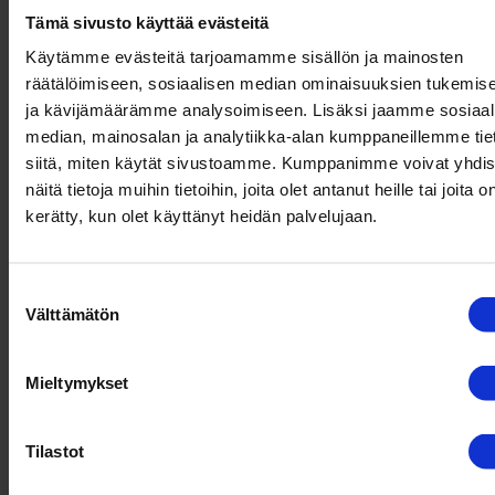
kiertotaloustapahtuma ACEF2026-
Tämä sivusto käyttää evästeitä
forumissa 3. kesäkuuta Kemissä. Kemin
Käytämme evästeitä tarjoamamme sisällön ja mainosten
Digipolis oy on mukana Kemin kaivoksen
räätälöimiseen, sosiaalisen median ominaisuuksien tukemis
Lapland Mining Hub
ja kävijämäärämme analysoimiseen. Lisäksi jaamme sosiaal
kiertotalousekosysteemin
median, mainosalan ja analytiikka-alan kumppaneillemme tie
kehittämishankkeessa.
siitä, miten käytät sivustoamme. Kumppanimme voivat yhdis
näitä tietoja muihin tietoihin, joita olet antanut heille tai joita o
kerätty, kun olet käyttänyt heidän palvelujaan.
Suostumuksen
Välttämätön
valinta
Mieltymykset
Tilastot