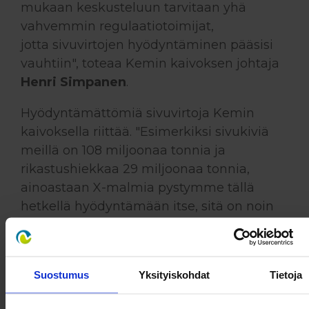
mukaan keskusteluun tarvitaan yhä
vahvemmin regulaatiotoimijat,
jotta sivuvirtojen hyödyntäminen pääsisi
vauhtiin", toteaa Kemin kaivoksen johtaja
Henri Simpanen
.
Hyödyntämättömiä sivuvirtoja Kemin
kaivoksella riittää. "Esimerkiksi sivukiviä
meillä on 108 miljoonaa tonnia ja
rikastushiekkaa 29 miljoonaa tonnia,
ainoastaan X-malmia pystymme tällä
hetkellä hyödyntämään itse, sitä on noin
6,2 miljoonaa tonnia", Simpanen kuvailee
Kemin kaivoksen sivuvirtojen volyymia.
Outokummun Kemin kaivoksen johtaja
Suostumus
Yksityiskohdat
Tietoja
Henri Simpanen kertoi näkemyksistään