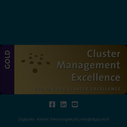
Lounaslista
Tietosuojaseloste
Saavutettavuusseloste
Digipolis - Kemin Teknologiakylä | info@digipolis.fi