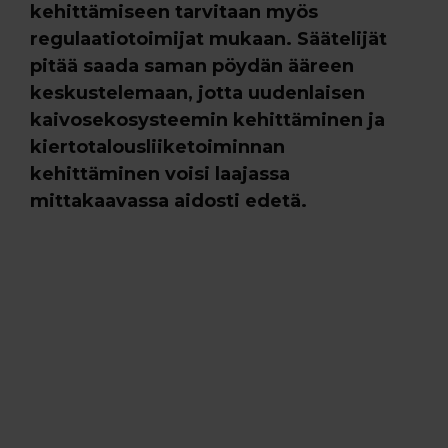
kehittämiseen tarvitaan myös
regulaatiotoimijat mukaan.
Säätelijät
pitää saada saman pöydän ääreen
keskustelemaan, jotta uudenlaisen
kaivosekosysteemin kehittäminen ja
kiertotalousliiketoiminnan
kehittäminen voisi laajassa
mittakaavassa aidosti edetä.