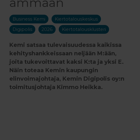
ämmään
Business Kemi
Kiertotalouskeskus
Digipolis
2026
Kiertotalousklusteri
Kemi satsaa tulevaisuudessa kaikissa
kehityshankkeissaan neljään M:ään,
joita tukevoittavat kaksi K:ta ja yksi E.
Näin toteaa Kemin kaupungin
elinvoimajohtaja, Kemin Digipolis oy:n
toimitusjohtaja Kimmo Heikka.