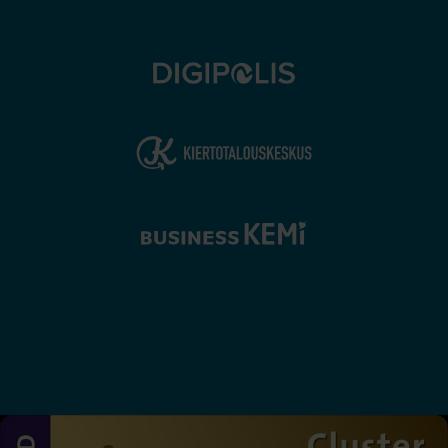
Lounaslista
Tietosuojaseloste
Saavutettavuusseloste