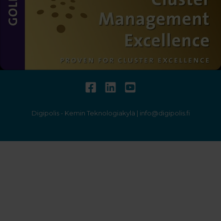
Digipolis - Kemin Teknologiakylä | info@digipolis.fi