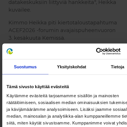
datakeskuksiin liittyviä hankkeita", Heikka
kuvailee.
Kimmo Heikka piti kiertotaloustapahtuma
ACEF2026 -forumin avajaispuheenvuoron
3. kesäkuuta Kemissä.
Suostumus
Yksityiskohdat
Tietoja
Tämä sivusto käyttää evästeitä
Käytämme evästeitä tarjoamamme sisällön ja mainosten
räätälöimiseen, sosiaalisen median ominaisuuksien tukemis
ja kävijämäärämme analysoimiseen. Lisäksi jaamme sosiaal
median, mainosalan ja analytiikka-alan kumppaneillemme tie
siitä, miten käytät sivustoamme. Kumppanimme voivat yhdis