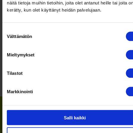
näitä tietoja muihin tietoihin, joita olet antanut heille tai joita o
MITÄ MIELTÄ OLIT
kerätty, kun olet käyttänyt heidän palvelujaan.
SISÄLLÖSTÄ?
Kehitämme
jatkuvasti
Suostumuksen
viestintäämme
Välttämätön
valinta
ja mielipiteesi on
meille tärkeä
Mieltymykset
Tilastot
Markkinointi
Tilaa uutiskirje
Salli kaikki
Etunimi