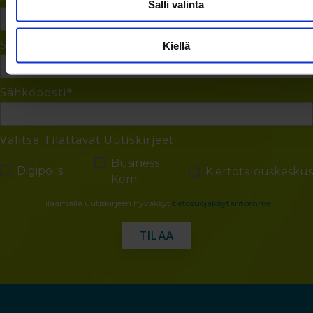
Salli valinta
Sukunimi
Kiellä
Sähköposti
*
Valitse Tilattavat Uutiskirjeet
Business
Digipolis
Kiertotalouskeskus
Kemi
Tilaamalla uutiskirjeen hyväksyt
tietosuojakäytäntömme
.