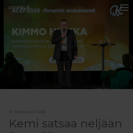
Skip
to
To
the
Me
main
content.
17. KESÄKUUTA 2026
Kemi satsaa neljään