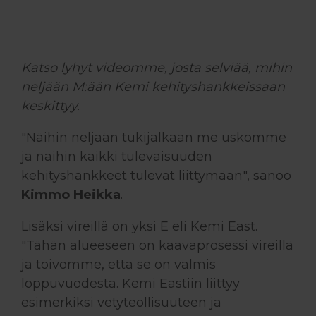
Katso lyhyt videomme, josta selviää, mihin
neljään M:ään Kemi kehityshankkeissaan
keskittyy.
"Näihin neljään tukijalkaan me uskomme
ja näihin kaikki tulevaisuuden
kehityshankkeet tulevat liittymään", sanoo
Kimmo Heikka
.
Lisäksi vireillä on yksi E eli Kemi East.
"Tähän alueeseen on kaavaprosessi vireillä
ja toivomme, että se on valmis
loppuvuodesta. Kemi Eastiin liittyy
esimerkiksi vetyteollisuuteen ja