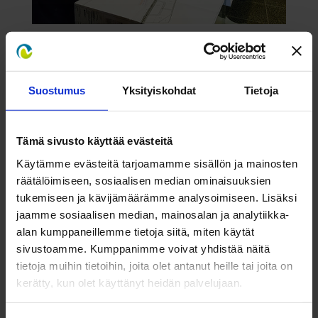
Fennovoima kiinnosti Digipoliksessa
Julkaistu
16.3.2015 9.17.00
Suostumus
Yksityiskohdat
Tietoja
Lue lisää
Tämä sivusto käyttää evästeitä
Käytämme evästeitä tarjoamamme sisällön ja mainosten
räätälöimiseen, sosiaalisen median ominaisuuksien
tukemiseen ja kävijämäärämme analysoimiseen. Lisäksi
jaamme sosiaalisen median, mainosalan ja analytiikka-
alan kumppaneillemme tietoja siitä, miten käytät
sivustoamme. Kumppanimme voivat yhdistää näitä
tietoja muihin tietoihin, joita olet antanut heille tai joita on
kerätty, kun olet käyttänyt heidän palvelujaan.