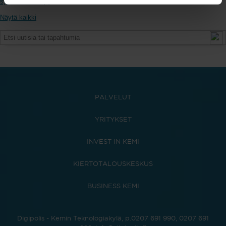
syyskuu 2020 (1)
Näytä kaikki
PALVELUT
YRITYKSET
INVEST IN KEMI
KIERTOTALOUSKESKUS
BUSINESS KEMI
Digipolis - Kemin Teknologiakylä, p.0207 691 990, 0207 691