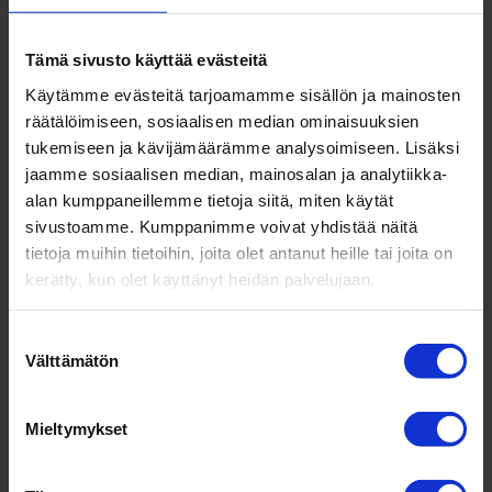
Tämä sivusto käyttää evästeitä
Käytämme evästeitä tarjoamamme sisällön ja mainosten
Keskustelua kiertotalouden
räätälöimiseen, sosiaalisen median ominaisuuksien
tukemiseen ja kävijämäärämme analysoimiseen. Lisäksi
hyödyntämisestä julkisen sektorin
jaamme sosiaalisen median, mainosalan ja analytiikka-
hankinnoissa
alan kumppaneillemme tietoja siitä, miten käytät
sivustoamme. Kumppanimme voivat yhdistää näitä
Julkaistu
15.3.2018 9.51.00
tietoja muihin tietoihin, joita olet antanut heille tai joita on
kerätty, kun olet käyttänyt heidän palvelujaan.
Lue lisää
Suostumuksen
Välttämätön
valinta
Mieltymykset