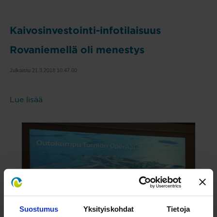
Kaivosinvestointi-infotilaisuus
Rovaniemellä oli menestys
Julkaistu
21.3.2018 10.47.00
Lue lisää
Suostumus
Yksityiskohdat
Tietoja