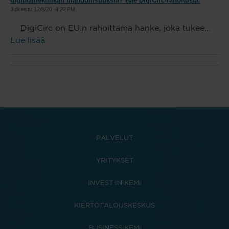
digitaalitekniikan mahdollisuuksia? Hae DigiCirc-rahoitusta.
Julkaistu
12/8/20, 4:22 PM
DigiCirc on EU:n rahoittama hanke, joka tukee...
Lue lisää
PALVELUT
YRITYKSET
INVEST IN KEMI
KIERTOTALOUSKESKUS
BUSINESS KEMI