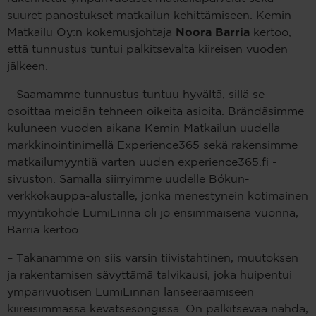
suuret panostukset matkailun kehittämiseen. Kemin
Matkailu Oy:n kokemusjohtaja
Noora Barria
kertoo,
että tunnustus tuntui palkitsevalta kiireisen vuoden
jälkeen.
– Saamamme tunnustus tuntuu hyvältä, sillä se
osoittaa meidän tehneen oikeita asioita. Brändäsimme
kuluneen vuoden aikana Kemin Matkailun uudella
markkinointinimellä Experience365 sekä rakensimme
matkailumyyntiä varten uuden experience365.fi -
sivuston. Samalla siirryimme uudelle Bókun-
verkkokauppa-alustalle, jonka menestynein kotimainen
myyntikohde LumiLinna oli jo ensimmäisenä vuonna,
Barria kertoo.
– Takanamme on siis varsin tiivistahtinen, muutoksen
ja rakentamisen sävyttämä talvikausi, joka huipentui
ympärivuotisen LumiLinnan lanseeraamiseen
kiireisimmässä kevätsesongissa. On palkitsevaa nähdä,