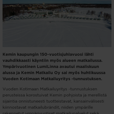
Kemin kaupungin 150-vuotisjuhlavuosi lähti
vauhdikkaasti käyntiin myös alueen matkailussa.
Ympärivuotinen LumiLinna avautui maaliskuun
alussa ja Kemin Matkailu Oy sai myös huhtikuussa
Vuoden Kotimaan Matkailuyritys -tunnustuksen.
Vuoden Kotimaan Matkailuyritys -tunnustuksen
perusteissa korostuivat Kemin pohjoista ja merellistä
sijaintia onnistuneesti tuotteistavat, kansainvälisesti
kiinnostavat matkailubrändit, niiden ympärille
rakennetut ympärivuotiset matkailupalvelut sekä