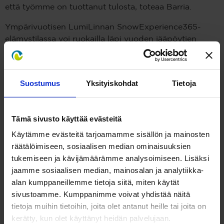
että työmme on tuottanut tulosta, toteaa Barria.
Ympärivuotisen LumiLinnan SnowExperience365-
elämystilassa voi ruokailla läpi vuoden jääpöytien
ääressä IceRestaurant365:ssa, laskea jäämäkeä ja
ihastella jääveistoksia -5 asteen pakkasessa. Tämän
lisäksi uuden päärakennuksen lämpimistä tiloista
Suostumus
Yksityiskohdat
Tietoja
löytyvät muun muassa laadukasta lähiruokaa läpi
vuoden tarjoileva Lumihiutale-merinäköalaravintola,
Lumipallo-jäätelöbaari virvokkeineen, monipuoliset
Tämä sivusto käyttää evästeitä
kokous- ja saunatilat sekä hyvinvointipalveluita
tarjoava Sea Lapland Day Spa ja
Käytämme evästeitä tarjoamamme sisällön ja mainosten
ohjelmapalveluyrittäjät.
räätälöimiseen, sosiaalisen median ominaisuuksien
tukemiseen ja kävijämäärämme analysoimiseen. Lisäksi
Lisää kävijöitä kesä- ja syyskaudella
jaamme sosiaalisen median, mainosalan ja analytiikka-
alan kumppaneillemme tietoja siitä, miten käytät
Kemin Matkailu Oy:ssä odotetaan kesän ja syksyn
sivustoamme. Kumppanimme voivat yhdistää näitä
uusien matkailupalveluiden näkyvän matkailijamäärän
tietoja muihin tietoihin, joita olet antanut heille tai joita on
kasvuna jo tulevalla kesä- ja syyskaudella.
kerätty, kun olet käyttänyt heidän palvelujaan.