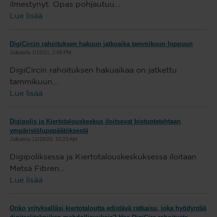
ilmestynyt. Opas pohjautuu...
Lue lisää
DigiCircin rahoituksen hakuun jatkoaika tammikuun loppuun
Julkaistu
1/15/21, 2:56 PM
DigiCircin rahoituksen hakuaikaa on jatkettu
tammikuun...
Lue lisää
Digipolis ja Kiertotalouskeskus iloitsevat biotuotetehtaan
ympäristölupapäätöksestä
Julkaistu
12/18/20, 10:23 AM
Digipoliksessa ja Kiertotalouskeskuksessa iloitaan
Metsä Fibren...
Lue lisää
Onko yritykselläsi kiertotaloutta edistävä ratkaisu, joka hyödyntää