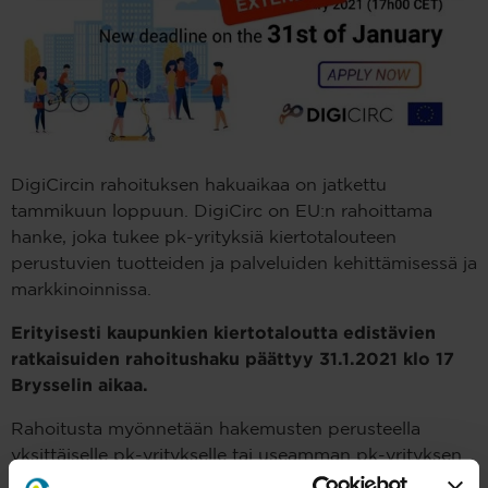
DigiCircin rahoituksen hakuaikaa on jatkettu
tammikuun loppuun.
DigiCirc on EU:n rahoittama
hanke, joka tukee pk-yrityksiä kiertotalouteen
perustuvien tuotteiden ja palveluiden kehittämisessä ja
markkinoinnissa.
Erityisesti kaupunkien kiertotaloutta edistävien
ratkaisuiden rahoitushaku päättyy 31.1.2021 klo 17
Brysselin aikaa.
Rahoitusta myönnetään hakemusten perusteella
yksittäiselle pk-yritykselle tai useamman pk-yrityksen
muodostamille yhteenliittymille. Yksittäinen yritys voi