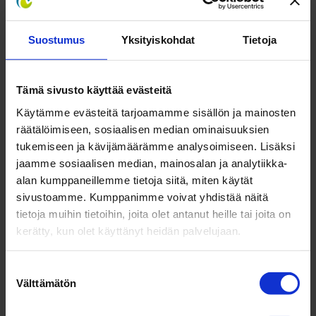
saada tukea enintään 60 000 €. Hanke tarjoaa
yrityksille rahoituksen lisäksi tukea, yritysvalmennusta
Suostumus
Yksityiskohdat
Tietoja
sekä verkostoja.
Hanke järjestää vuosina 2020­–22 myös kaksi muuta
Tämä sivusto käyttää evästeitä
rahoitushakua. Hakujen teemoina ovat
sininen
talous
ja
biotalous
.
Käytämme evästeitä tarjoamamme sisällön ja mainosten
räätälöimiseen, sosiaalisen median ominaisuuksien
Lisätietoa:
tukemiseen ja kävijämäärämme analysoimiseen. Lisäksi
Hankkeen verkkosivut
www.digicirc.eu
jaamme sosiaalisen median, mainosalan ja analytiikka-
Projektipäällikkö Seppo Ahola, Kemin Digipolis
alan kumppaneillemme tietoja siitä, miten käytät
Oy,
seppo.ahola@digipolis.fi
, puh. 0400 249 620
sivustoamme. Kumppanimme voivat yhdistää näitä
tietoja muihin tietoihin, joita olet antanut heille tai joita on
kerätty, kun olet käyttänyt heidän palvelujaan.
Viimeisimmät Uutiset
Suostumuksen
Välttämätön
valinta
PK-kasvu: hanke Kemin, Keminmaan ja Simon pk-yritykselle