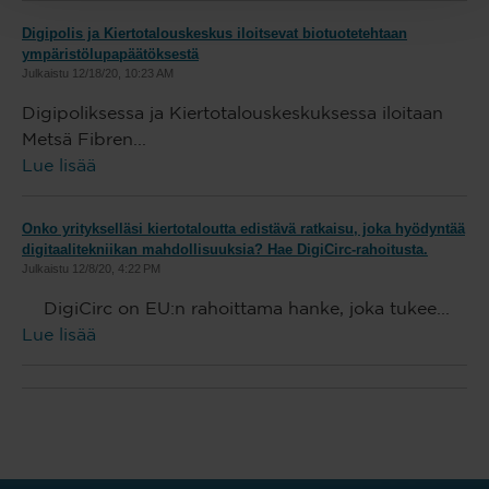
Digipolis ja Kiertotalouskeskus iloitsevat biotuotetehtaan
ympäristölupapäätöksestä
Julkaistu
12/18/20, 10:23 AM
Digipoliksessa ja Kiertotalouskeskuksessa iloitaan
Metsä Fibren...
Lue lisää
Onko yritykselläsi kiertotaloutta edistävä ratkaisu, joka hyödyntää
digitaalitekniikan mahdollisuuksia? Hae DigiCirc-rahoitusta.
Julkaistu
12/8/20, 4:22 PM
DigiCirc on EU:n rahoittama hanke, joka tukee...
Lue lisää