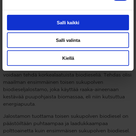
aikana. Kaidin suunnitelmien mukaan Kemin
jalostamon rakennustyöt alkaisivat vuonna 2017, jolloin
se voisi olla täydessä toiminnassa vuoden 2019
Salli kaikki
loppuun mennessä.
Salli valinta
Taustalla maailmanlaajuisesti ainutlaatuinen
teknologia
Kiellä
Toteutuessaan Kemin biodieseljalostamo tulee
osoittamaan, että myös puupohjaisesta biomassasta
voidaan tehdä korkealaatuista biodieseliä. Tehdas olisi
maailman ensimmäinen toisen sukupolven
biodieseljalostamo, joka käyttää raaka-aineenaan
kestävää puupohjaista biomassaa, eli niin kutsuttua
energiapuuta.
Jalostamon tuottama toisen sukupolven biodiesel on
päästöiltään puhtaampaa ja laadukkaampaa
polttoainetta kuin ensimmäisen sukupolven biodiesel.