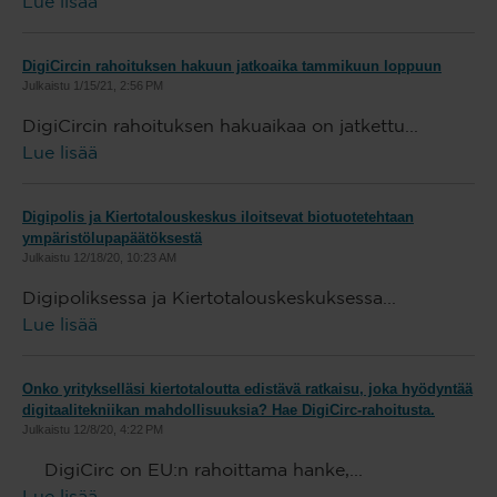
Lue lisää
DigiCircin rahoituksen hakuun jatkoaika tammikuun loppuun
Julkaistu
1/15/21, 2:56 PM
DigiCircin rahoituksen hakuaikaa on jatkettu...
Lue lisää
Digipolis ja Kiertotalouskeskus iloitsevat biotuotetehtaan
ympäristölupapäätöksestä
Julkaistu
12/18/20, 10:23 AM
Digipoliksessa ja Kiertotalouskeskuksessa...
Lue lisää
Onko yritykselläsi kiertotaloutta edistävä ratkaisu, joka hyödyntää
digitaalitekniikan mahdollisuuksia? Hae DigiCirc-rahoitusta.
Julkaistu
12/8/20, 4:22 PM
DigiCirc on EU:n rahoittama hanke,...
Lue lisää