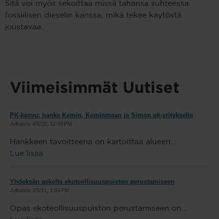
Sitä voi myös sekoittaa missä tahansa suhteessa
fossiilisen dieselin kanssa, mikä tekee käytöstä
joustavaa.
Viimeisimmät Uutiset
PK-kasvu: hanke Kemin, Keminmaan ja Simon pk-yritykselle
Julkaistu
4/8/22, 12:48 PM
Hankkeen tavoitteena on kartoittaa alueen...
Lue lisää
Yhdeksän askelta ekoteollisuuspuiston perustamiseen
Julkaistu
2/5/21, 1:03 PM
Opas ekoteollisuuspuiston perustamiseen on...