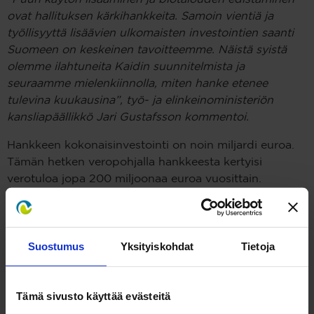
ovat hallituksen kärkihankkeita. Samoin vientiä ja
työllisyyttä lisäävien ulkomaisten investointien saanti
Suomeen on keskeinen tavoitteemme. Näistä syistä
olemme ilahtuneita Kaidin suunnitelmista ja
seuraamme mielenkiinnolla, miten hanke etenee
tulevina kuukausina”, työ- ja elinkeinoministeriön
kansliapäällikkö Jari Gustafsson kommentoi.
Hankkeen kokonaisinvestointi on noin miljardi euroa.
Tämän hetken veropohjalla hankkeesta kertyisi
verotuloa jopa 200 miljoonaa euroa vuosittain.
Tehtaan työllistävä vaikutus rakennusaikana olisi noin
4 000 henkilötyövuotta, ja tehtaan valmistuttua koko
arvoketjuun syntyisi satoja uusia työpaikkoja. Itse
tehdas tulisi työllistämään vakituisesti noin 150
Suostumus
Yksityiskohdat
Tietoja
henkilöä.
Lopullinen investointipäätös vuoden loppuun
Tämä sivusto käyttää evästeitä
mennessä