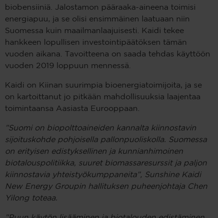
biobensiiniä. Jalostamon pääraaka-aineena toimisi
energiapuu, ja se olisi ensimmäinen laatuaan niin
Suomessa kuin maailmanlaajuisesti. Kaidi tekee
hankkeen lopullisen investointipäätöksen tämän
vuoden aikana. Tavoitteena on saada tehdas käyttöön
vuoden 2019 loppuun mennessä.
Kaidi on Kiinan suurimpia bioenergiatoimijoita, ja se
on kartoittanut jo pitkään mahdollisuuksia laajentaa
toimintaansa Aasiasta Eurooppaan.
”Suomi on biopolttoaineiden kannalta kiinnostavin
sijoituskohde pohjoisella pallonpuoliskolla. Suomessa
on erityisen edistyksellinen ja kunnianhimoinen
biotalouspolitiikka, suuret biomassaresurssit ja paljon
kiinnostavia yhteistyökumppaneita”, Sunshine Kaidi
New Energy Groupin hallituksen puheenjohtaja Chen
Yilong toteaa.
”Puun käytön lisääminen ja biotalouden edistäminen