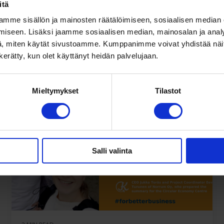
itä
sustainability...
mme sisällön ja mainosten räätälöimiseen, sosiaalisen median
iseen. Lisäksi jaamme sosiaalisen median, mainosalan ja analy
Kiertotalouskeskus
, miten käytät sivustoamme. Kumppanimme voivat yhdistää näitä t
Read More
n kerätty, kun olet käyttänyt heidän palvelujaan.
Mieltymykset
Tilastot
Salli valinta