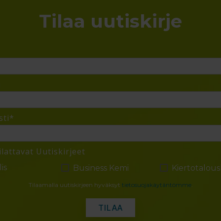
Tilaa uutiskirje
i
ti
*
ilattavat Uutiskirjeet
is
Business Kemi
Kiertotalou
Tilaamalla uutiskirjeen hyväksyt
tietosuojakäytäntömme
.