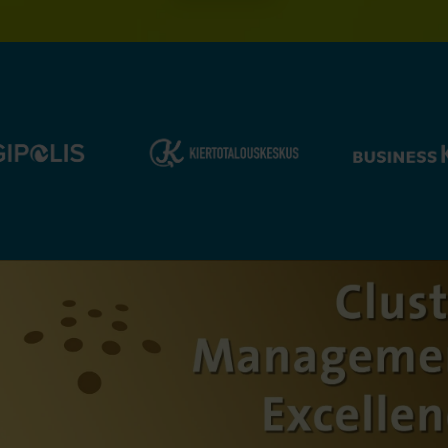
Lounaslista
Tietosuojaseloste
Saavutettavuusseloste