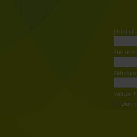
Etunimi
Sukunim
Sähköpos
Valitse T
Digipol