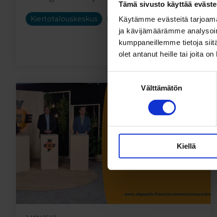
Tämä sivusto käyttää eväste
Kiertotalouskeskus
Digipolis
Käytämme evästeitä tarjoama
ja kävijämäärämme analysoim
kumppaneillemme tietoja siitä
Read More
olet antanut heille tai joita o
Suostumuksen
Välttämätön
valinta
Kiellä