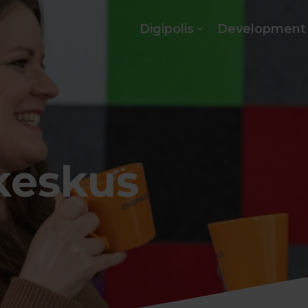
Digipolis
Development
keskus