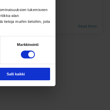
Kiertotalouskeskus
 ominaisuuksien tukemiseen
tiikka-alan
ietoja muihin tietoihin, joita
Read More
Markkinointi
Salli kaikki