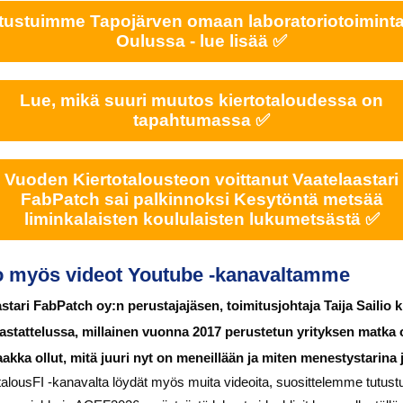
tustuimme Tapojärven omaan laboratoriotoimint
Oulussa - lue lisää ✅
Lue, mikä suuri muutos kiertotaloudessa on
tapahtumassa ✅
Vuoden Kiertotalousteon voittanut Vaatelaastari
FabPatch sai palkinnoksi Kesytöntä metsää
liminkalaisten koululaisten lukumetsästä ✅
o myös videot Youtube -kanavaltamme
stari FabPatch oy:n perustajajäsen, toimitusjohtaja Taija Sailio k
astattelussa, millainen vuonna 2017 perustetun yrityksen matka 
akka ollut, mitä juuri nyt on meneillään ja miten menestystarina 
alousFI -kanavalta löydät myös muita videoita, suosittelemme tutus