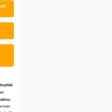
aan
iteyttää
on
jatkuu.
tumaan.