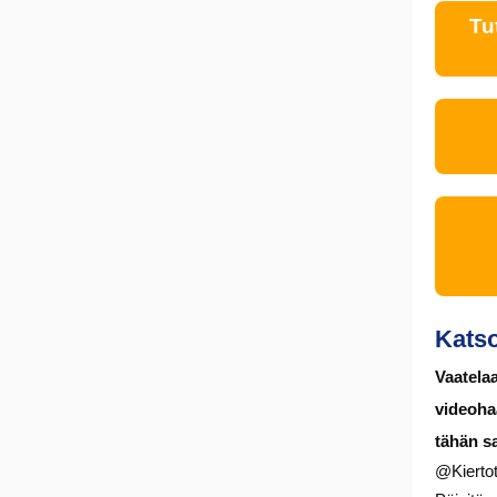
Tu
Kats
Vaatelaa
videoha
tähän sa
@Kiertot