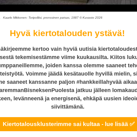
.
Kaarlo Mikkonen: Toripolliisi, pronssinen patsas, 1987 © Kuvasto 2026
Hyvä kiertotalouden ystävä!
äkirjeemme kertoo vain hyviä uutisia kiertotaloudest
sestä tekemisestämme viime kuukausilta. Kiitos luku
umppaneillemme, joiden kanssa olemme saaneet teh
teistyötä. Voimme jäädä kesätauolle hyvillä mielin, si
e saaneet kanssanne paljon #hankkeillahyvää aikaa
aremmanBisneksenPuolesta jatkuu jälleen lomakau
keen, levänneenä ja energisenä, ehkäpä uusien ideo
siivittämänä.
Kiertotalousklusterimme sai kultaa - lue lisää ✅