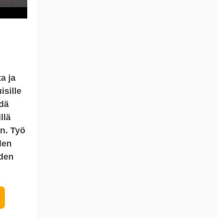
a ja
isille
dä
llä
n. Työ
den
iden