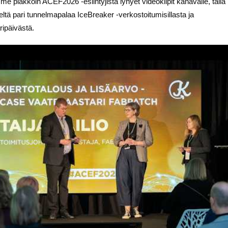
me piakkoin ACEF2026 -esiintyjistä lyhyet videoklipit kanavalle, tällä 
ieltä pari tunnelmapalaa IceBreaker -verkostoitumisillasta ja
ipäivästä.