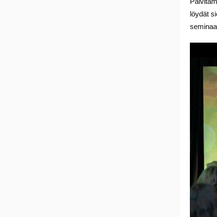
Päivitäm
löydät s
seminaar