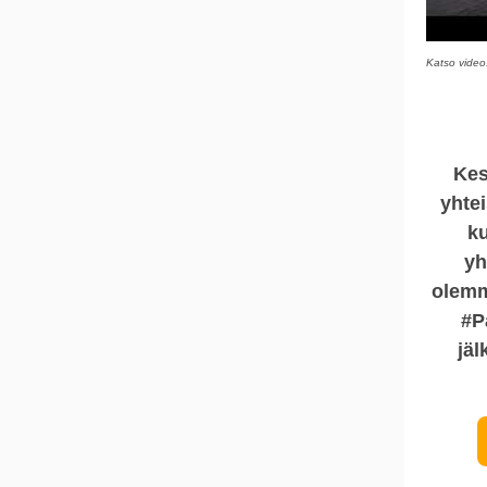
Katso video
Kes
yhtei
k
yh
olemm
#P
jäl