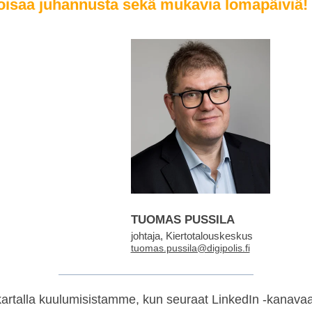
isaa juhannusta sekä mukavia lomapäiviä!
TUOMAS PUSSILA
johtaja, Kiertotalouskeskus
tuomas.pussila@digipolis.fi
kartalla kuulumisistamme, kun seuraat LinkedIn -kana