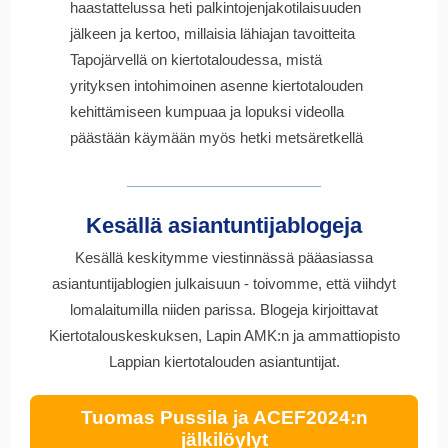
haastattelussa heti palkintojenjakotilaisuuden
jälkeen ja kertoo, millaisia lähiajan tavoitteita
Tapojärvellä on kiertotaloudessa, mistä
yrityksen intohimoinen asenne kiertotalouden
kehittämiseen kumpuaa ja lopuksi videolla
päästään käymään myös hetki metsäretkellä
Kesällä asiantuntijablogeja
Kesällä keskitymme viestinnässä pääasiassa
asiantuntijablogien julkaisuun - toivomme, että viihdyt
lomalaitumilla niiden parissa. Blogeja kirjoittavat
Kiertotalouskeskuksen, Lapin AMK:n ja ammattiopisto
Lappian kiertotalouden asiantuntijat.
Tuomas Pussila ja ACEF2024:n
jälkilöylyt