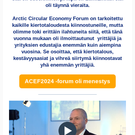
oli täynnä vieraita.
Arctic Circular Economy Forum on tarkoitettu
kaikille kiertotaloudesta kiinnostuneille, mutta
olimme toki erittäin ilahtuneita siitä, että tänä
vuonna mukaan oli ilmoittautunut yrittäjiä ja
yrityksien edustajia enemmän kuin aiempina
vuosina. Se osoittaa, että kiertotalous,
kestävyysasiat ja vihreä siirtymä kiinnostavat
yhä enemmän yrittäjiä.
ACEF2024 -forum oli menestys