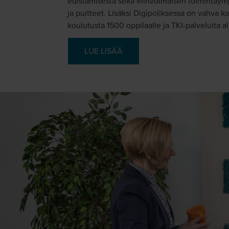
edistämisestä sekä elinvoimaisen toimintaympär
ja puitteet. Lisäksi Digipoliksessa on vahva 
koulutusta 1500 oppilaalle ja TKI-palveluita al
LUE LISÄÄ