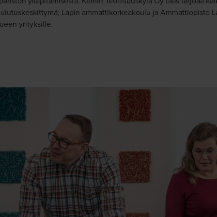
istön ylläpitämisestä. Kemin Teollisuuskylä Oy taas tarjoaa kaikil
koulutuskeskittymä; Lapin ammattikorkeakoulu ja Ammattiopisto La
ueen yrityksille.