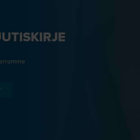
UUTISKIRJE
 Kerromme
✅