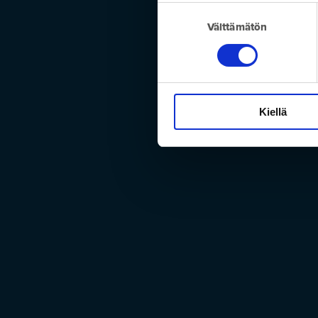
Suostumuksen
Välttämätön
valinta
Kiellä