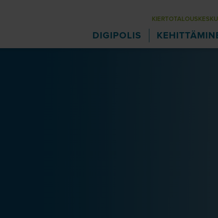
KIERTOTALOUSKESKU
DIGIPOLIS
KEHITTÄMIN
Teollinen kiertotal
Vetytalous
Biotuotetehtaan e
Uudet puutuotteet