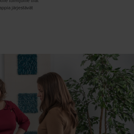
le toimijoille tilat
ppia järjestävät