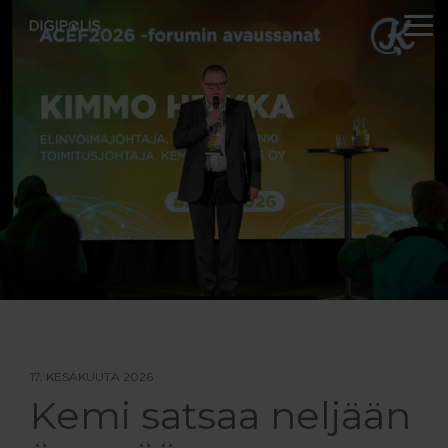
Skip
to
To
the
Me
main
content.
17. KESÄKUUTA 2026
Kemi satsaa neljään