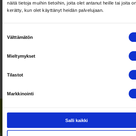
näitä tietoja muihin tietoihin, joita olet antanut heille tai joita o
MITÄ MIELTÄ OLIT
kerätty, kun olet käyttänyt heidän palvelujaan.
SISÄLLÖSTÄ?
Kehitämme
jatkuvasti
Suostumuksen
viestintäämme
Välttämätön
valinta
ja mielipiteesi on
meille tärkeä
Mieltymykset
Tilastot
Markkinointi
Tilaa uutiskirje
Salli kaikki
Etunimi