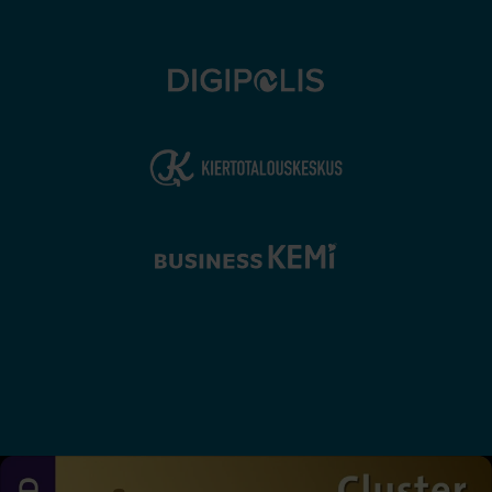
Lounaslista
Tietosuojaseloste
Saavutettavuusseloste